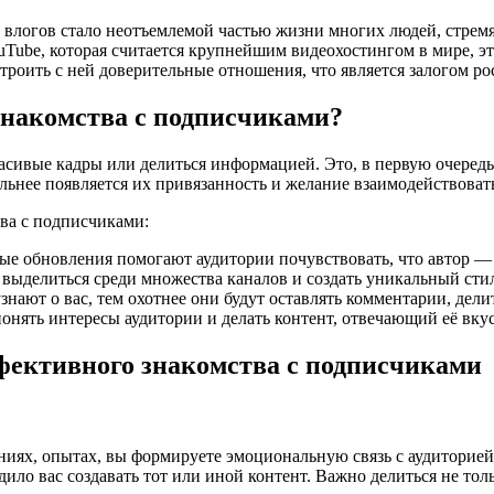
 влогов стало неотъемлемой частью жизни многих людей, стрем
uTube, которая считается крупнейшим видеохостингом в мире, эт
троить с ней доверительные отношения, что является залогом рос
 знакомства с подписчиками?
расивые кадры или делиться информацией. Это, в первую очеред
ильнее появляется их привязанность и желание взаимодействоват
ва с подписчиками:
е обновления помогают аудитории почувствовать, что автор — н
выделиться среди множества каналов и создать уникальный сти
ают о вас, тем охотнее они будут оставлять комментарии, делит
онять интересы аудитории и делать контент, отвечающий её вку
фективного знакомства с подписчиками
ниях, опытах, вы формируете эмоциональную связь с аудиторией.
ило вас создавать тот или иной контент. Важно делиться не толь