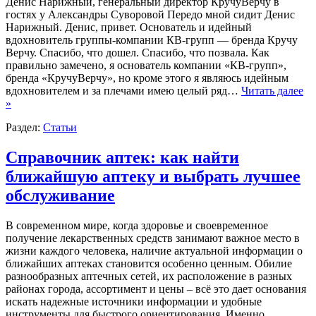
Денис Нарижный, генеральный директор КручуВерчу в
гостях у Александры Суворовой Передо мной сидит Денис
Нарижный. Денис, привет. Основатель и идейный
вдохновитель группы-компании КВ-групп — бренда Кручу
Верчу. Спасибо, что дошел. Спасибо, что позвала. Как
правильно замечено, я основатель компании «КВ-групп»,
бренда «КручуВерчу», но кроме этого я являюсь идейным
вдохновителем и за плечами имею целый ряд…
Читать далее
»
Раздел:
Статьи
Справочник аптек: как найти
ближайшую аптеку и выбрать лучшее
обслуживание
В современном мире, когда здоровье и своевременное
получение лекарственных средств занимают важное место в
жизни каждого человека, наличие актуальной информации о
ближайших аптеках становится особенно ценным. Обилие
разнообразных аптечных сетей, их расположение в разных
районах города, ассортимент и цены – всё это дает основания
искать надежные источники информации и удобные
инструменты для быстрого ориентирования. Именно…