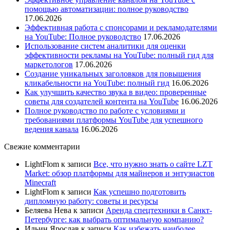
помощью автоматизации: полное руководство
17.06.2026
Эффективная работа с спонсорами и рекламодателями
на YouTube: Полное руководство
17.06.2026
Использование систем аналитики для оценки
эффективности рекламы на YouTube: полный гид для
маркетологов
17.06.2026
Создание уникальных заголовков для повышения
кликабельности на YouTube: полный гид
16.06.2026
Как улучшить качество звука в видео: проверенные
советы для создателей контента на YouTube
16.06.2026
Полное руководство по работе с условиями и
требованиями платформы YouTube для успешного
ведения канала
16.06.2026
Свежие комментарии
LightFlom
к записи
Все, что нужно знать о сайте LZT
Market: обзор платформы для майнеров и энтузиастов
Minecraft
LightFlom
к записи
Как успешно подготовить
дипломную работу: советы и ресурсы
Беляева Нева
к записи
Аренда спецтехники в Санкт-
Петербурге: как выбрать оптимальную компанию?
Ильин Ярослав
к записи
Как избежать наиболее