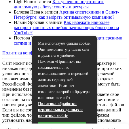
LightFlom
к записи
Как успешно подготовить
дипломную работу: советы и ресурсы
Беляева Нева
к записи
Аренда спецтехники в Санкт-
Петербурге: как выбрать оптимальную компанию?
Ильин Ярослав
к записи
Как избежать наиболее
распространенных ошибок начинающих блогеров на
YouTube?
Пестова Устина
к записи
Как работать с партнерскими
сетями и спонсорами на YouTube
Мы используем файлы cookie.
Они помогают улучшать сайт
Политика конфиденциальности
|
Карта сайта
и делать его удобнее.
Нажимая «Принять», вы
Сайт носит исключительно информационный характер и
соглашаетесь с их
никакая информация, опубликованная на нём, ни при каких
условиях не является публичной офертой, определяемой
использованием и передачей
положениями пункта 2 статьи 437 Гражданского кодекса
данных сервису веб-
Российской Федерации. Все указанные условия могут быть
аналитики. Если нет —
изменены без предварительного уведомления.
измените настройки браузера
При использовании данного сайта, вы подтверждаете свое
или покиньте сайт.
согласие на использование файлов cookie в соответствии с
Политика обработки
настоящим уведомлением в отношении данного типа файлов.
Если вы не согласны с тем, чтобы мы использовали данный
персональных данных и
тип файлов, то вы должны соответствующим образом
политика cookie
установить настройки вашего браузера или не использовать
сайт.
Принять