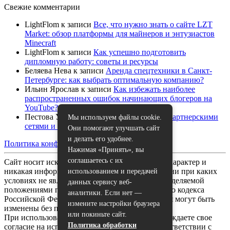
Свежие комментарии
LightFlom
к записи
Все, что нужно знать о сайте LZT
Market: обзор платформы для майнеров и энтузиастов
Minecraft
LightFlom
к записи
Как успешно подготовить
дипломную работу: советы и ресурсы
Беляева Нева
к записи
Аренда спецтехники в Санкт-
Петербурге: как выбрать оптимальную компанию?
Ильин Ярослав
к записи
Как избежать наиболее
распространенных ошибок начинающих блогеров на
YouTube?
Пестова Устина
к записи
Как работать с партнерскими
Мы используем файлы cookie.
сетями и спонсорами на YouTube
Они помогают улучшать сайт
и делать его удобнее.
Политика конфиденциальности
|
Карта сайта
Нажимая «Принять», вы
соглашаетесь с их
Сайт носит исключительно информационный характер и
никакая информация, опубликованная на нём, ни при каких
использованием и передачей
условиях не является публичной офертой, определяемой
данных сервису веб-
положениями пункта 2 статьи 437 Гражданского кодекса
аналитики. Если нет —
Российской Федерации. Все указанные условия могут быть
измените настройки браузера
изменены без предварительного уведомления.
или покиньте сайт.
При использовании данного сайта, вы подтверждаете свое
Политика обработки
согласие на использование файлов cookie в соответствии с