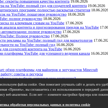
e: секреты повышения качества контента
19.06.2026
а на YouTube: полный гид для создателей контента
19.06.2026
ртнерских программ: полностью раскрытая стратегия
18.06.202
сок на YouTube: пошаговое руководство
18.06.2026
ube: полное руководство
18.06.2026
оиска по ключевым словам на YouTube
17.06.2026
я анализа контента и прогнозирования трендов на YouTube
17.0
 автоматизации: полное руководство
17.06.2026
 YouTube: Полное руководство
17.06.2026
сти рекламы на YouTube: полный гид для маркетологов
17.06.20
льности на YouTube: полный гид
16.06.2026
ы для создателей контента на YouTube
16.06.2026
ями платформы YouTube для успешного ведения канала
16.06.202
ket: обзор платформы для майнеров и энтузиастов Minecraft
работу: советы и ресурсы
рбурге: как выбрать оптимальную компанию?
траненных ошибок начинающих блогеров на YouTube?
используем файлы cookie. Они помогают улучшать сайт и делать его удоб
тями и спонсорами на YouTube
имая «Принять», вы соглашаетесь с их использованием и передачей данн
вису веб-аналитики. Если нет — измените настройки браузера или покин
.
я информация, опубликованная на нём, ни при каких условиях 
итика обработки персональных данных и политика cookie