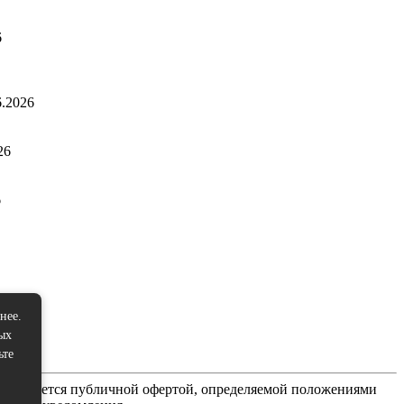
6
6.2026
26
6
нее.
ых
ьте
не является публичной офертой, определяемой положениями