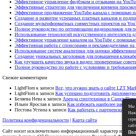
Эффективное управление фидбэком и отзывами на YouTub
Эффективные стратегии для увеличения времени просмотр
Эффективное продвижение YouTube-канала с помощью па
Создание и развитие успешных платных каналов и подпи
Создание мультиформатных совместных проектов на YouT
Полное руководство по оптимизации видеороликов для п
Использование технологий искусственного интеллекта дл
Эффективное управление каналом на YouTube с помощью
Эффективная работа с спонсорами и рекламодателями на
Использование систем аналитики для оценки эффективно
Создание уникальных заголовков для повышения кликабе
Как улучшить качество звука в видео: проверенные совет
Полное руководство по работе с условиями и требовани
Свежие комментарии
LightFlom
к записи
Все, что нужно знать о сайте LZT Mar
LightFlom
к записи
Как успешно подготовить дипломную 
Беляева Нева
к записи
Аренда спецтехники в Санкт-Пете
Ильин Ярослав
к записи
Как избежать наиболее распрос
Мы 
Пестова Устина
к записи
Как работать с партнерскими се
Наж
сер
Политика конфиденциальности
|
Карта сайта
сайт
Сайт носит исключительно информационный характер и никака
Пол