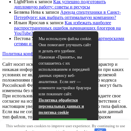
LightFlom
к записи
Как успешно подготовить
дипломную работу: советы и ресурсы
Беляева Нева
к записи
Аренда спецтехники в Санкт-
Петербурге: как выбрать оптимальную компанию?
Ильин Ярослав
к записи
Как избежать наиболее
распространенных ошибок начинающих блогеров на
YouTube?
Пестова Устина
к записи
Как работать с партнерскими
Мы используем файлы cookie.
сетями и спонсорами на YouTube
Они помогают улучшать сайт
и делать его удобнее.
Политика конфиденциальности
|
Карта сайта
Нажимая «Принять», вы
соглашаетесь с их
Сайт носит исключительно информационный характер и
никакая информация, опубликованная на нём, ни при каких
использованием и передачей
условиях не является публичной офертой, определяемой
данных сервису веб-
положениями пункта 2 статьи 437 Гражданского кодекса
аналитики. Если нет —
Российской Федерации. Все указанные условия могут быть
измените настройки браузера
изменены без предварительного уведомления.
или покиньте сайт.
При использовании данного сайта, вы подтверждаете свое
Политика обработки
согласие на использование файлов cookie в соответствии с
настоящим уведомлением в отношении данного типа файлов.
персональных данных и
Если вы не согласны с тем, чтобы мы использовали данный
политика cookie
тип файлов, то вы должны соответствующим образом
установить настройки вашего браузера или не использовать
Принять
This website uses cookies to improve user experience. By continuing to use
сайт.