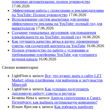
помощью автоматизации: полное руководство
17.06.2026
Эффективная работа с спонсорами и рекламодателями
на YouTube: Полное руководство
17.06.2026
Использование систем аналитики для оценки
эффективности рекламы на YouTube: полный гид для
маркетологов
17.06.2026
Создание уникальных заголовков для повышения
кликабельности на YouTube: полный гид
16.06.2026
Как улучшить качество звука в видео: проверенные
советы для создателей контента на YouTube
16.06.2026
Полное руководство по работе с условиями и
требованиями платформы YouTube для успешного
ведения канала
16.06.2026
Свежие комментарии
LightFlom
к записи
Все, что нужно знать о сайте LZT
Market: обзор платформы для майнеров и энтузиастов
Minecraft
LightFlom
к записи
Как успешно подготовить
дипломную работу: советы и ресурсы
Беляева Нева
к записи
Аренда спецтехники в Санкт-
Петербурге: как выбрать оптимальную компанию?
Ильин Ярослав
к записи
Как избежать наиболее