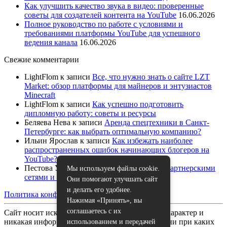
Как улучшить качество звука в видео: проверенные
советы для создателей контента на YouTube
16.06.2026
Полное руководство по работе с условиями и
требованиями платформы YouTube для успешного
ведения канала
16.06.2026
Свежие комментарии
LightFlom
к записи
Все, что нужно знать о сайте LZT
Market: обзор платформы для майнеров и энтузиастов
Minecraft
LightFlom
к записи
Как успешно подготовить
дипломную работу: советы и ресурсы
Беляева Нева
к записи
Аренда спецтехники в Санкт-
Петербурге: как выбрать оптимальную компанию?
Ильин Ярослав
к записи
Как избежать наиболее
распространенных ошибок начинающих блогеров на
YouTube?
Пестова Устина
к записи
Как работать с партнерскими
Мы используем файлы cookie.
сетями и спонсорами на YouTube
Они помогают улучшать сайт
и делать его удобнее.
Политика конфиденциальности
|
Карта сайта
Нажимая «Принять», вы
соглашаетесь с их
Сайт носит исключительно информационный характер и
никакая информация, опубликованная на нём, ни при каких
использованием и передачей