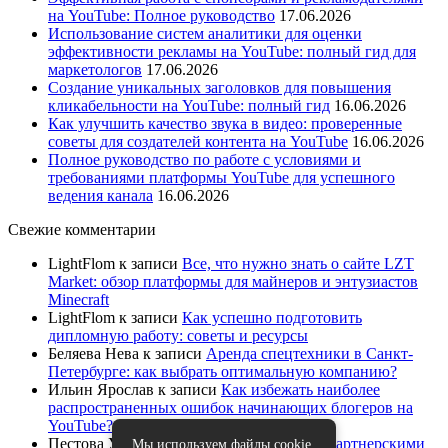
на YouTube: Полное руководство
17.06.2026
Использование систем аналитики для оценки
эффективности рекламы на YouTube: полный гид для
маркетологов
17.06.2026
Создание уникальных заголовков для повышения
кликабельности на YouTube: полный гид
16.06.2026
Как улучшить качество звука в видео: проверенные
советы для создателей контента на YouTube
16.06.2026
Полное руководство по работе с условиями и
требованиями платформы YouTube для успешного
ведения канала
16.06.2026
Свежие комментарии
LightFlom
к записи
Все, что нужно знать о сайте LZT
Market: обзор платформы для майнеров и энтузиастов
Minecraft
LightFlom
к записи
Как успешно подготовить
дипломную работу: советы и ресурсы
Беляева Нева
к записи
Аренда спецтехники в Санкт-
Петербурге: как выбрать оптимальную компанию?
Ильин Ярослав
к записи
Как избежать наиболее
распространенных ошибок начинающих блогеров на
YouTube?
Пестова Устина
к записи
Как работать с партнерскими
Мы используем файлы cookie.