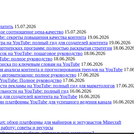
латить
15.07.2026
ое соотношение цена-качество
15.07.2026
e: секреты повышения качества контента
19.06.2026
а на YouTube: полный гид для создателей контента
19.06.2026
ртнерских программ: полностью раскрытая стратегия
18.06.202
сок на YouTube: пошаговое руководство
18.06.2026
ube: полное руководство
18.06.2026
оиска по ключевым словам на YouTube
17.06.2026
я анализа контента и прогнозирования трендов на YouTube
17.0
 автоматизации: полное руководство
17.06.2026
 YouTube: Полное руководство
17.06.2026
сти рекламы на YouTube: полный гид для маркетологов
17.06.20
льности на YouTube: полный гид
16.06.2026
ы для создателей контента на YouTube
16.06.2026
ями платформы YouTube для успешного ведения канала
16.06.202
ket: обзор платформы для майнеров и энтузиастов Minecraft
работу: советы и ресурсы
рбурге: как выбрать оптимальную компанию?