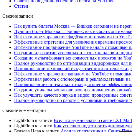
Советы по ведению успешного блога на YouTube
Статьи
Свежие записи
Как купить билеты Москва — Бишкек сегодня и не переп
Лучший билет Москва — Бишкек: как выбрать оптимальн
Эффективное управление фидбэком и отзывами на YouTub
Эффективные стратегии для увеличения времени просмотр
Эффективное продвижение YouTube-канала с помощью па
Создание и развитие успешных платных каналов и подпи
Создание мультиформатных совместных проектов на YouT
Полное руководство по оптимизации видеороликов для п
Использование технологий искусственного интеллекта дл
Эффективное управление каналом на YouTube с помощью
Эффективная работа с спонсорами и рекламодателями на
Использование систем аналитики для оценки эффективно
Создание уникальных заголовков для повышения кликабе
Как улучшить качество звука в видео: проверенные совет
Полное руководство по работе с условиями и требовани
Свежие комментарии
LightFlom
к записи
Все, что нужно знать о сайте LZT Mar
LightFlom
к записи
Как успешно подготовить дипломную 
Беляева Нева
к записи
Аренда спецтехники в Санкт-Пете