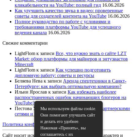
кликабельности на YouTube: полный гид
16.06.2026
Как улучшить качество звука в видео: проверенные
советы для создателей контента на YouTube
16.06.2026
Полное руководство по работе с условиями и
требованиями платформы YouTube для успешного
ведения канала
16.06.2026
Свежие комментарии
LightFlom
к записи
Все, что нужно знать о сайте LZT
Market: обзор платформы для майнеров и энтузиастов
Minecraft
LightFlom
к записи
Как успешно подготовить
дипломную работу: советы и ресурсы
Беляева Нева
к записи
Аренда спецтехники в Санкт-
Петербурге: как выбрать оптимальную компанию?
Ильин Ярослав
к записи
Как избежать наиболее
распространенных ошибок начинающих блогеров на
YouTube?
Пестова Устина
к записи
Как работать с партнерскими
Мы используем файлы cookie.
сетями и спонсорами на YouTube
Они помогают улучшать сайт
и делать его удобнее.
Политика конфиденциальности
|
Карта сайта
Нажимая «Принять», вы
соглашаетесь с их
Сайт носит исключительно информационный характер и