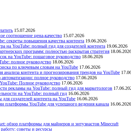
латить
15.07.2026
ое соотношение цена-качество
15.07.2026
e: секреты повышения качества контента
19.06.2026
а на YouTube: полный гид для создателей контента
19.06.2026
ртнерских программ: полностью раскрытая стратегия
18.06.202
сок на YouTube: пошаговое руководство
18.06.2026
ube: полное руководство
18.06.2026
оиска по ключевым словам на YouTube
17.06.2026
я анализа контента и прогнозирования трендов на YouTube
17.0
 автоматизации: полное руководство
17.06.2026
 YouTube: Полное руководство
17.06.2026
сти рекламы на YouTube: полный гид для маркетологов
17.06.20
льности на YouTube: полный гид
16.06.2026
ы для создателей контента на YouTube
16.06.2026
ями платформы YouTube для успешного ведения канала
16.06.202
ket: обзор платформы для майнеров и энтузиастов Minecraft
работу: советы и ресурсы