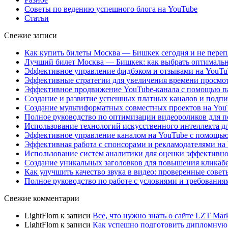
Советы по ведению успешного блога на YouTube
Статьи
Свежие записи
Как купить билеты Москва — Бишкек сегодня и не переп
Лучший билет Москва — Бишкек: как выбрать оптимальн
Эффективное управление фидбэком и отзывами на YouTub
Эффективные стратегии для увеличения времени просмотр
Эффективное продвижение YouTube-канала с помощью па
Создание и развитие успешных платных каналов и подпи
Создание мультиформатных совместных проектов на YouT
Полное руководство по оптимизации видеороликов для п
Использование технологий искусственного интеллекта дл
Эффективное управление каналом на YouTube с помощью
Эффективная работа с спонсорами и рекламодателями на
Использование систем аналитики для оценки эффективно
Создание уникальных заголовков для повышения кликабе
Как улучшить качество звука в видео: проверенные совет
Полное руководство по работе с условиями и требовани
Свежие комментарии
LightFlom
к записи
Все, что нужно знать о сайте LZT Mar
LightFlom
к записи
Как успешно подготовить дипломную 