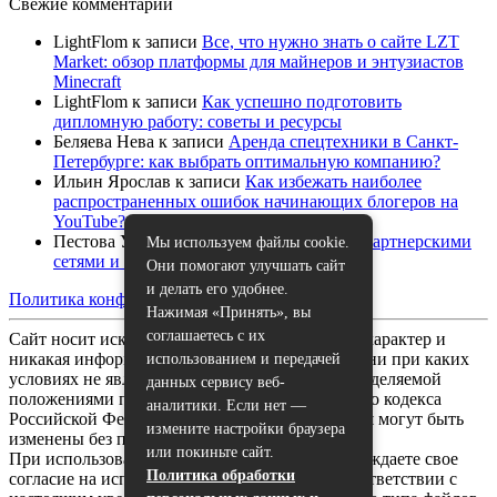
Свежие комментарии
LightFlom
к записи
Все, что нужно знать о сайте LZT
Market: обзор платформы для майнеров и энтузиастов
Minecraft
LightFlom
к записи
Как успешно подготовить
дипломную работу: советы и ресурсы
Беляева Нева
к записи
Аренда спецтехники в Санкт-
Петербурге: как выбрать оптимальную компанию?
Ильин Ярослав
к записи
Как избежать наиболее
распространенных ошибок начинающих блогеров на
YouTube?
Пестова Устина
к записи
Как работать с партнерскими
Мы используем файлы cookie.
сетями и спонсорами на YouTube
Они помогают улучшать сайт
и делать его удобнее.
Политика конфиденциальности
|
Карта сайта
Нажимая «Принять», вы
соглашаетесь с их
Сайт носит исключительно информационный характер и
никакая информация, опубликованная на нём, ни при каких
использованием и передачей
условиях не является публичной офертой, определяемой
данных сервису веб-
положениями пункта 2 статьи 437 Гражданского кодекса
аналитики. Если нет —
Российской Федерации. Все указанные условия могут быть
измените настройки браузера
изменены без предварительного уведомления.
или покиньте сайт.
При использовании данного сайта, вы подтверждаете свое
Политика обработки
согласие на использование файлов cookie в соответствии с