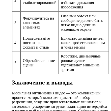
2
стабилизированной
избежать дрожания
изображения
Главный объект или
Фокусируйтесь на
сообщение должно быть
3
ключевых
четко видно даже на
элементах
маленьком экране
Поддерживайте
Единство дизайна делает
4
постоянный
канал профессиональным
формат и стиль
и узнаваемым
Короткие, динамичные
Обрезайте лишние
ролики лучше
5
сцены
удерживают внимание
зрителя
Заключение и выводы
Мобильная оптимизация видео — это комплексный
процесс, который включает грамотный выбор
разрешения, создание привлекательных миниатюр и
заголовков, ускорение загрузки, адаптацию интерфейса
и правильный подбор ключевых слов. Соблюдение этих