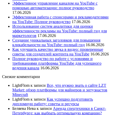
Эффективное управление каналом на YouTube с
помощью автоматизации: полное руководство
17.06.2026
Эффективная работа с спонсорами и рекламодателями
на YouTube: Полное руководство
17.06.2026
Использование систем аналитики для оценки
эффективности рекламы на YouTube: полный гид для
маркетологов
17.06.2026
Создание уникальных заголовков для повышения
кликабельности на YouTube: полный гид
16.06.2026
Как улучшить качество звука в видео: проверенные
советы для создателей контента на YouTube
16.06.2026
Полное руководство по работе с условиями и
требованиями платформы YouTube для успешного
ведения канала
16.06.2026
Свежие комментарии
LightFlom
к записи
Все, что нужно знать о сайте LZT
Market: обзор платформы для майнеров и энтузиастов
Minecraft
LightFlom
к записи
Как успешно подготовить
дипломную работу: советы и ресурсы
Беляева Нева
к записи
Аренда спецтехники в Санкт-
Петербурге: как выбрать оптимальную компанию?