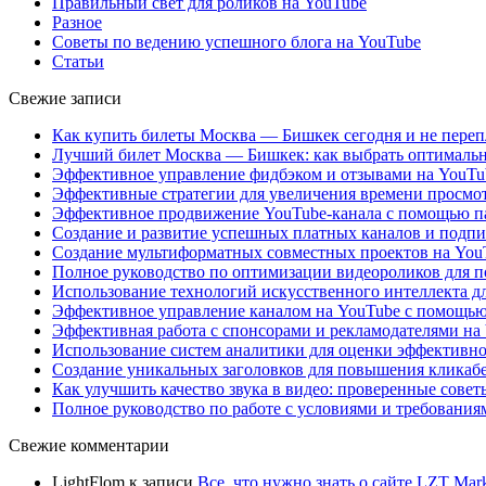
Правильный свет для роликов на YouTube
Разное
Советы по ведению успешного блога на YouTube
Статьи
Свежие записи
Как купить билеты Москва — Бишкек сегодня и не переп
Лучший билет Москва — Бишкек: как выбрать оптимальн
Эффективное управление фидбэком и отзывами на YouTub
Эффективные стратегии для увеличения времени просмотр
Эффективное продвижение YouTube-канала с помощью па
Создание и развитие успешных платных каналов и подпи
Создание мультиформатных совместных проектов на YouT
Полное руководство по оптимизации видеороликов для п
Использование технологий искусственного интеллекта дл
Эффективное управление каналом на YouTube с помощью
Эффективная работа с спонсорами и рекламодателями на
Использование систем аналитики для оценки эффективно
Создание уникальных заголовков для повышения кликабе
Как улучшить качество звука в видео: проверенные совет
Полное руководство по работе с условиями и требовани
Свежие комментарии
LightFlom
к записи
Все, что нужно знать о сайте LZT Mar