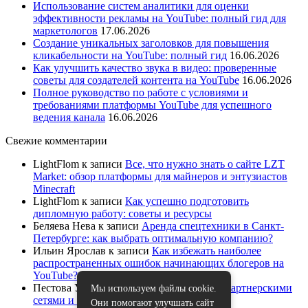
Использование систем аналитики для оценки
эффективности рекламы на YouTube: полный гид для
маркетологов
17.06.2026
Создание уникальных заголовков для повышения
кликабельности на YouTube: полный гид
16.06.2026
Как улучшить качество звука в видео: проверенные
советы для создателей контента на YouTube
16.06.2026
Полное руководство по работе с условиями и
требованиями платформы YouTube для успешного
ведения канала
16.06.2026
Свежие комментарии
LightFlom
к записи
Все, что нужно знать о сайте LZT
Market: обзор платформы для майнеров и энтузиастов
Minecraft
LightFlom
к записи
Как успешно подготовить
дипломную работу: советы и ресурсы
Беляева Нева
к записи
Аренда спецтехники в Санкт-
Петербурге: как выбрать оптимальную компанию?
Ильин Ярослав
к записи
Как избежать наиболее
распространенных ошибок начинающих блогеров на
YouTube?
Пестова Устина
к записи
Как работать с партнерскими
Мы используем файлы cookie.
сетями и спонсорами на YouTube
Они помогают улучшать сайт