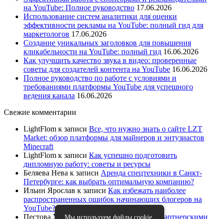
на YouTube: Полное руководство
17.06.2026
Использование систем аналитики для оценки
эффективности рекламы на YouTube: полный гид для
маркетологов
17.06.2026
Создание уникальных заголовков для повышения
кликабельности на YouTube: полный гид
16.06.2026
Как улучшить качество звука в видео: проверенные
советы для создателей контента на YouTube
16.06.2026
Полное руководство по работе с условиями и
требованиями платформы YouTube для успешного
ведения канала
16.06.2026
Свежие комментарии
LightFlom
к записи
Все, что нужно знать о сайте LZT
Market: обзор платформы для майнеров и энтузиастов
Minecraft
LightFlom
к записи
Как успешно подготовить
дипломную работу: советы и ресурсы
Беляева Нева
к записи
Аренда спецтехники в Санкт-
Петербурге: как выбрать оптимальную компанию?
Ильин Ярослав
к записи
Как избежать наиболее
распространенных ошибок начинающих блогеров на
YouTube?
Пестова Устина
к записи
Как работать с партнерскими
Мы используем файлы cookie.