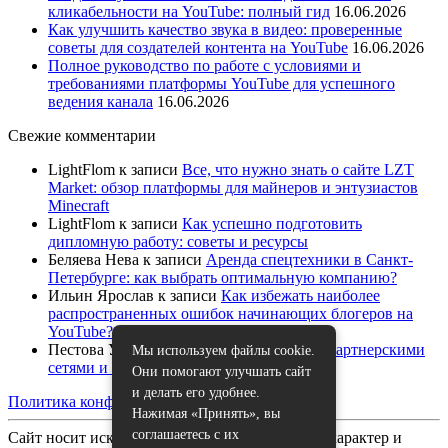
кликабельности на YouTube: полный гид
16.06.2026
Как улучшить качество звука в видео: проверенные
советы для создателей контента на YouTube
16.06.2026
Полное руководство по работе с условиями и
требованиями платформы YouTube для успешного
ведения канала
16.06.2026
Свежие комментарии
LightFlom
к записи
Все, что нужно знать о сайте LZT
Market: обзор платформы для майнеров и энтузиастов
Minecraft
LightFlom
к записи
Как успешно подготовить
дипломную работу: советы и ресурсы
Беляева Нева
к записи
Аренда спецтехники в Санкт-
Петербурге: как выбрать оптимальную компанию?
Ильин Ярослав
к записи
Как избежать наиболее
распространенных ошибок начинающих блогеров на
YouTube?
Пестова Устина
к записи
Как работать с партнерскими
Мы используем файлы cookie.
сетями и спонсорами на YouTube
Они помогают улучшать сайт
и делать его удобнее.
Политика конфиденциальности
|
Карта сайта
Нажимая «Принять», вы
соглашаетесь с их
Сайт носит исключительно информационный характер и