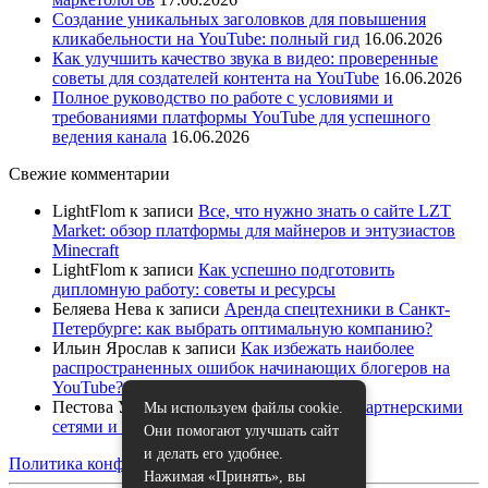
Создание уникальных заголовков для повышения
кликабельности на YouTube: полный гид
16.06.2026
Как улучшить качество звука в видео: проверенные
советы для создателей контента на YouTube
16.06.2026
Полное руководство по работе с условиями и
требованиями платформы YouTube для успешного
ведения канала
16.06.2026
Свежие комментарии
LightFlom
к записи
Все, что нужно знать о сайте LZT
Market: обзор платформы для майнеров и энтузиастов
Minecraft
LightFlom
к записи
Как успешно подготовить
дипломную работу: советы и ресурсы
Беляева Нева
к записи
Аренда спецтехники в Санкт-
Петербурге: как выбрать оптимальную компанию?
Ильин Ярослав
к записи
Как избежать наиболее
распространенных ошибок начинающих блогеров на
YouTube?
Пестова Устина
к записи
Как работать с партнерскими
Мы используем файлы cookie.
сетями и спонсорами на YouTube
Они помогают улучшать сайт
и делать его удобнее.
Политика конфиденциальности
|
Карта сайта
Нажимая «Принять», вы