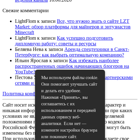
Свежие комментарии
LightFlom
к записи
Все, что нужно знать о сайте LZT
Market: обзор платформы для майнеров и энтузиастов
Minecraft
LightFlom
к записи
Как успешно подготовить
дипломную работу: советы и ресурсы
Беляева Нева
к записи
Аренда спецтехники в Санкт-
Петербурге: как выбрать оптимальную компанию?
Ильин Ярослав
к записи
Как избежать наиболее
распространенных ошибок начинающих блогеров на
YouTube?
Пестова Устина
к записи
Как работать с партнерскими
Мы используем файлы cookie.
сетями и спонсорами на YouTube
Они помогают улучшать сайт
и делать его удобнее.
Политика конфиденциальности
|
Карта сайта
Нажимая «Принять», вы
соглашаетесь с их
Сайт носит исключительно информационный характер и
никакая информация, опубликованная на нём, ни при каких
использованием и передачей
условиях не является публичной офертой, определяемой
данных сервису веб-
положениями пункта 2 статьи 437 Гражданского кодекса
аналитики. Если нет —
Российской Федерации. Все указанные условия могут быть
измените настройки браузера
изменены без предварительного уведомления.
или покиньте сайт.
При использовании данного сайта, вы подтверждаете свое