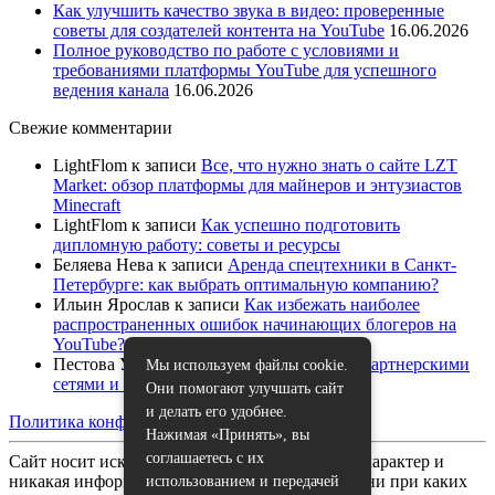
Как улучшить качество звука в видео: проверенные
советы для создателей контента на YouTube
16.06.2026
Полное руководство по работе с условиями и
требованиями платформы YouTube для успешного
ведения канала
16.06.2026
Свежие комментарии
LightFlom
к записи
Все, что нужно знать о сайте LZT
Market: обзор платформы для майнеров и энтузиастов
Minecraft
LightFlom
к записи
Как успешно подготовить
дипломную работу: советы и ресурсы
Беляева Нева
к записи
Аренда спецтехники в Санкт-
Петербурге: как выбрать оптимальную компанию?
Ильин Ярослав
к записи
Как избежать наиболее
распространенных ошибок начинающих блогеров на
YouTube?
Пестова Устина
к записи
Как работать с партнерскими
Мы используем файлы cookie.
сетями и спонсорами на YouTube
Они помогают улучшать сайт
и делать его удобнее.
Политика конфиденциальности
|
Карта сайта
Нажимая «Принять», вы
соглашаетесь с их
Сайт носит исключительно информационный характер и
никакая информация, опубликованная на нём, ни при каких
использованием и передачей