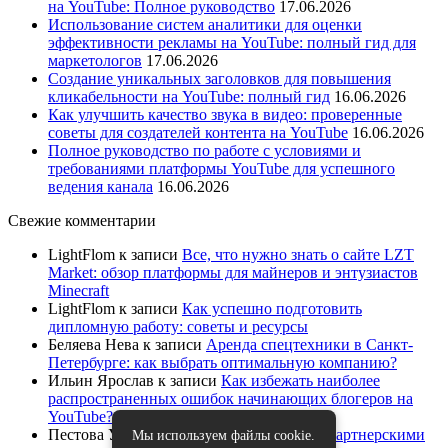
на YouTube: Полное руководство
17.06.2026
Использование систем аналитики для оценки
эффективности рекламы на YouTube: полный гид для
маркетологов
17.06.2026
Создание уникальных заголовков для повышения
кликабельности на YouTube: полный гид
16.06.2026
Как улучшить качество звука в видео: проверенные
советы для создателей контента на YouTube
16.06.2026
Полное руководство по работе с условиями и
требованиями платформы YouTube для успешного
ведения канала
16.06.2026
Свежие комментарии
LightFlom
к записи
Все, что нужно знать о сайте LZT
Market: обзор платформы для майнеров и энтузиастов
Minecraft
LightFlom
к записи
Как успешно подготовить
дипломную работу: советы и ресурсы
Беляева Нева
к записи
Аренда спецтехники в Санкт-
Петербурге: как выбрать оптимальную компанию?
Ильин Ярослав
к записи
Как избежать наиболее
распространенных ошибок начинающих блогеров на
YouTube?
Пестова Устина
к записи
Как работать с партнерскими
Мы используем файлы cookie.