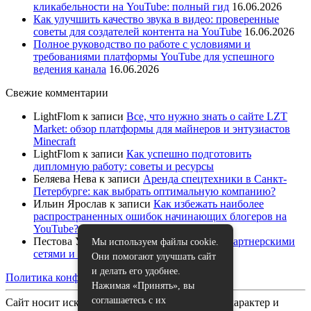
кликабельности на YouTube: полный гид
16.06.2026
Как улучшить качество звука в видео: проверенные
советы для создателей контента на YouTube
16.06.2026
Полное руководство по работе с условиями и
требованиями платформы YouTube для успешного
ведения канала
16.06.2026
Свежие комментарии
LightFlom
к записи
Все, что нужно знать о сайте LZT
Market: обзор платформы для майнеров и энтузиастов
Minecraft
LightFlom
к записи
Как успешно подготовить
дипломную работу: советы и ресурсы
Беляева Нева
к записи
Аренда спецтехники в Санкт-
Петербурге: как выбрать оптимальную компанию?
Ильин Ярослав
к записи
Как избежать наиболее
распространенных ошибок начинающих блогеров на
YouTube?
Пестова Устина
к записи
Как работать с партнерскими
Мы используем файлы cookie.
сетями и спонсорами на YouTube
Они помогают улучшать сайт
и делать его удобнее.
Политика конфиденциальности
|
Карта сайта
Нажимая «Принять», вы
соглашаетесь с их
Сайт носит исключительно информационный характер и